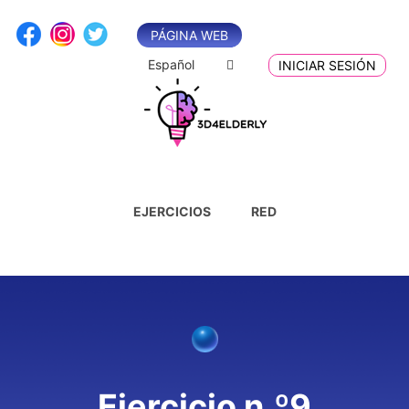
Saltar
al
PÁGINA WEB
contenido
Español
INICIAR SESIÓN
EJERCICIOS
RED
Ejercicio n.º9