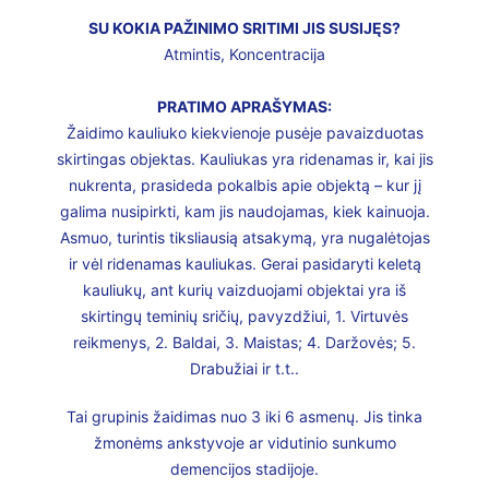
SU KOKIA PAŽINIMO SRITIMI JIS SUSIJĘS?
Atmintis, Koncentracija
PRATIMO APRAŠYMAS:
Žaidimo kauliuko kiekvienoje pusėje pavaizduotas
skirtingas objektas. Kauliukas yra ridenamas ir, kai jis
nukrenta, prasideda pokalbis apie objektą – kur jį
galima nusipirkti, kam jis naudojamas, kiek kainuoja.
Asmuo, turintis tiksliausią atsakymą, yra nugalėtojas
ir vėl ridenamas kauliukas. Gerai pasidaryti keletą
kauliukų, ant kurių vaizduojami objektai yra iš
skirtingų teminių sričių, pavyzdžiui, 1. Virtuvės
reikmenys, 2. Baldai, 3. Maistas; 4. Daržovės; 5.
Drabužiai ir t.t..
Tai grupinis žaidimas nuo 3 iki 6 asmenų. Jis tinka
žmonėms ankstyvoje ar vidutinio sunkumo
demencijos stadijoje.