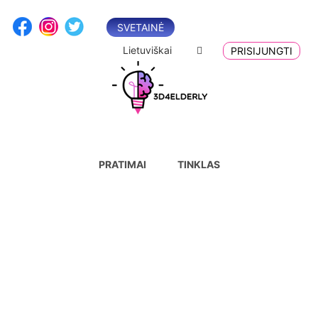
Skip
to
SVETAINĖ
content
Lietuviškai
PRISIJUNGTI
PRATIMAI
TINKLAS
Pratimas Nr.9