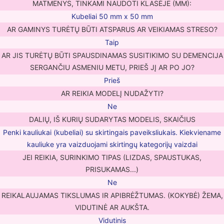
MATMENYS, TINKAMI NAUDOTI KLASĖJE (MM):
Kubeliai 50 mm x 50 mm
AR GAMINYS TURĖTŲ BŪTI ATSPARUS AR VEIKIAMAS STRESO?
Taip
AR JIS TURĖTŲ BŪTI SPAUSDINAMAS SUSITIKIMO SU DEMENCIJA
SERGANČIU ASMENIU METU, PRIEŠ JĮ AR PO JO?
Prieš
AR REIKIA MODELĮ NUDAŽYTI?
Ne
DALIŲ, IŠ KURIŲ SUDARYTAS MODELIS, SKAIČIUS
Penki kauliukai (kubeliai) su skirtingais paveiksliukais. Kiekviename
kauliuke yra vaizduojami skirtingų kategorijų vaizdai
JEI REIKIA, SURINKIMO TIPAS (LIZDAS, SPAUSTUKAS,
PRISUKAMAS...)
Ne
REIKALAUJAMAS TIKSLUMAS IR APIBRĖŽTUMAS. (KOKYBĖ) ŽEMA,
VIDUTINĖ AR AUKŠTA.
Vidutinis