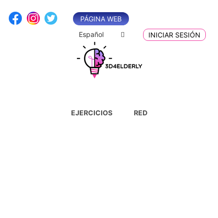
Saltar
al
PÁGINA WEB
contenido
Español
INICIAR SESIÓN
EJERCICIOS
RED
Nombre de usuario o correo electrónico:
Contraseña