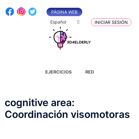
Saltar
al
PÁGINA WEB
contenido
Español
INICIAR SESIÓN
EJERCICIOS
RED
cognitive area:
Coordinación visomotoras