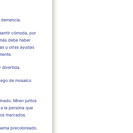
n demencia.
 sentir cómoda, por
emás debe haber
as u otras ayudas
mente.
 divertida.
juego de mosaico
nado. Miren juntos
 a la persona que
ros marcados.
quema precoloreado.