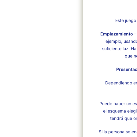
Este juego
Emplazamiento
– 
ejemplo, usand
suficiente luz. 
que n
Presentac
Dependiendo en 
Puede haber un es
el esquema elegi
tendrá que o
Si la persona se e