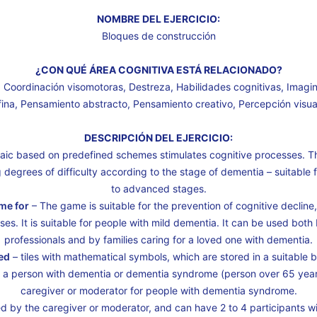
NOMBRE DEL EJERCICIO:
Bloques de construcción
¿CON QUÉ ÁREA COGNITIVA ESTÁ RELACIONADO?
 Coordinación visomotoras, Destreza, Habilidades cognitivas, Imagin
fina, Pensamiento abstracto, Pensamiento creativo, Percepción visua
DESCRIPCIÓN DEL EJERCICIO:
aic based on predefined schemes stimulates cognitive processes. T
 degrees of difficulty according to the stage of dementia – suitable 
to advanced stages.
me for
– The game is suitable for the prevention of cognitive decline,
ses. It is suitable for people with mild dementia. It can be used bot
professionals and by families caring for a loved one with dementia.
ed
– tiles with mathematical symbols, which are stored in a suitable 
 a person with dementia or dementia syndrome (person over 65 years
caregiver or moderator for people with dementia syndrome.
ed by the caregiver or moderator, and can have 2 to 4 participants w