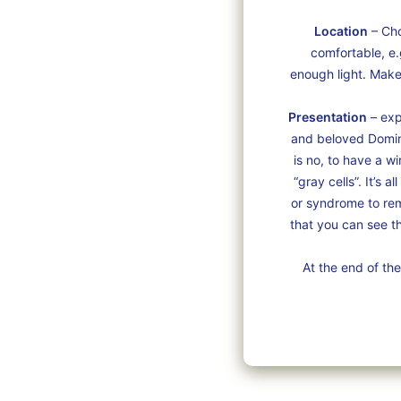
Location
– Cho
comfortable, e.
enough light. Make
Presentation
– exp
and beloved Domino
is no, to have a w
“gray cells”. It’s 
or syndrome to rem
that you can see th
At the end of th