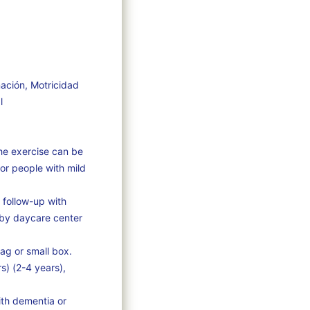
ación, Motricidad
l
he exercise can be
for people with mild
 follow-up with
h by daycare center
bag or small box.
) (2-4 years),
ith dementia or