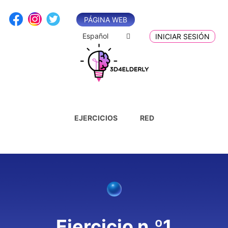
Saltar
al
PÁGINA WEB
contenido
Español
INICIAR SESIÓN
EJERCICIOS
RED
Ejercicio n.º1