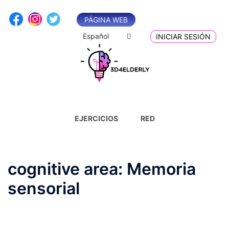
Saltar
al
PÁGINA WEB
contenido
Español
INICIAR SESIÓN
EJERCICIOS
RED
cognitive area:
Memoria
sensorial