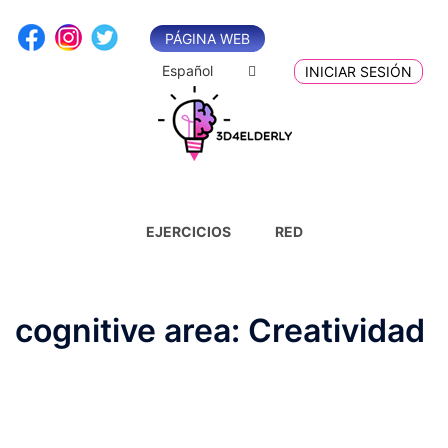
Saltar
al
PÁGINA WEB
contenido
Español
INICIAR SESIÓN
EJERCICIOS
RED
cognitive area:
Creatividad