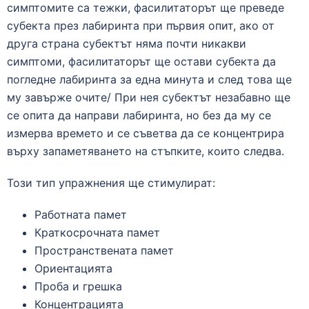
симптомите са тежки, фасилитаторът ще преведе
субекта през лабиринта при първия опит, ако от
друга страна субектът няма почти никакви
симптоми, фасилитаторът ще остави субекта да
погледне лабиринта за една минута и след това ще
му завърже очите/ При нея субектът незабавно ще
се опита да направи лабиринта, но без да му се
измерва времето и се съветва да се концентрира
върху запаметяването на стъпките, които следва.
Този тип упражнения ще стимулират:
Работната памет
Краткосрочната памет
Пространствената памет
Ориентацията
Проба и грешка
Концентрацията