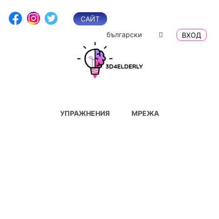
Skip
to
САЙТ
content
български
ВХОД
УПРАЖНЕНИЯ
МРЕЖА
Упражнение