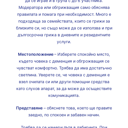
да се играе и в група с до 6 участника.
Модератора или обгрижващия само обяснява
правилата и помага при необходимост. Много е
подходяща за семействата, които се грижи за
близките си, но също може да се използва и при
дългосрочна грижа в дневните и резидентните
услуги.
Местоположение
– Изберете спокойно място,
където човека с деменция и обгрожващия се
чувстват комфортно. Трябва да има достатъчно
светлина. Уверете се, че човека с деменция е
взел очилата си или други помощни средства
като слухов апарат, за да може да осъществите
комуникацията.
Представяне
– обяснете това, което ще правите
заедно, по спокоен и забавен начин.
Трябва да се намери пътя в лабиринта. При