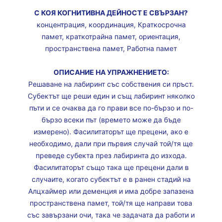
С КОЯ КОГНИТИВНА ДЕЙНОСТ Е СВЪРЗАН?
концентрация, координация, Краткосрочна
памет, краткотрайна памет, ориентация,
пространствена памет, Работна памет
ОПИСАНИЕ НА УПРАЖНЕНИЕТО:
Решаване на лабиринт със собствения си пръст.
Субектът ще реши един и същ лабиринт няколко
пъти и се очаква да го прави все по-бързо и по-
бързо всеки път (времето може да бъде
измерено). Фасилитаторът ще прецени, ако е
необходимо, дали при първия случай той/тя ще
преведе субекта през лабиринта до изхода.
Фасилитаторът също така ще прецени дали в
случаите, когато субектът е в ранен стадий на
Алцхаймер или деменция и има добре запазена
пространствена памет, той/тя ще направи това
със завързани очи, така че задачата да работи и