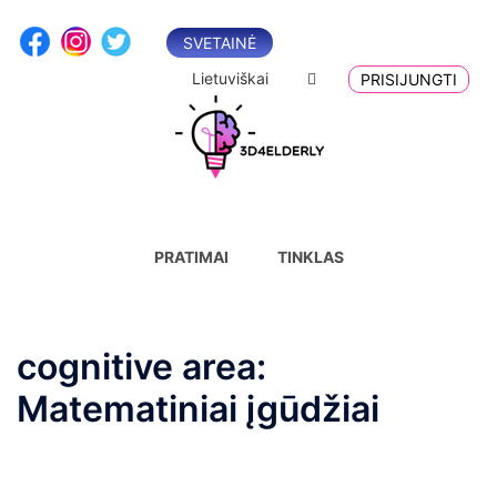
Skip
to
SVETAINĖ
content
Lietuviškai
PRISIJUNGTI
PRATIMAI
TINKLAS
cognitive area:
Matematiniai įgūdžiai