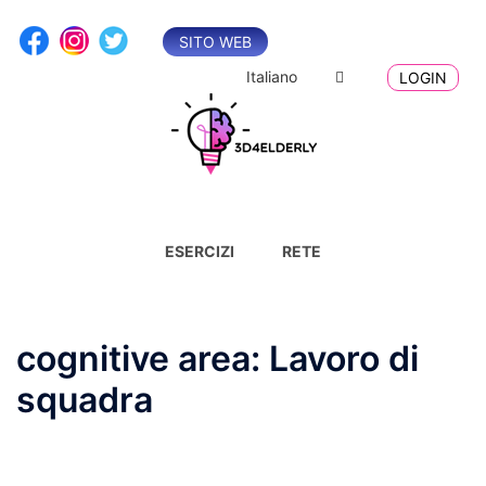
Vai
al
SITO WEB
contenuto
Italiano
LOGIN
ESERCIZI
RETE
cognitive area:
Lavoro di
squadra