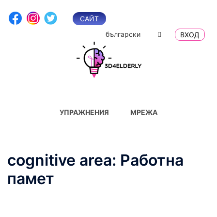
Skip
to
САЙТ
content
български
ВХОД
УПРАЖНЕНИЯ
МРЕЖА
cognitive area:
Работна
памет